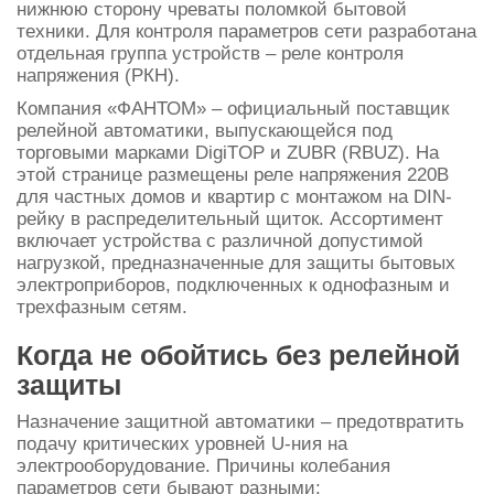
нижнюю сторону чреваты поломкой бытовой
техники. Для
контроля
параметров сети разработана
отдельная группа устройств –
реле
контроля
напряжения (РКН).
Компания «ФАНТОМ» – официальный поставщик
релейной автоматики, выпускающейся под
торговыми марками DigiTOP и ZUBR (RBUZ). На
этой странице размещены реле напряжения 220В
для частных
домов
и
квартир
с монтажом на DIN-
рейку
в распределительный щиток. Ассортимент
включает устройства с различной допустимой
нагрузкой, предназначенные для защиты бытовых
электроприборов, подключенных к
однофазным
и
трехфазным сетям.
Когда не обойтись без релейной
защиты
Назначение защитной автоматики – предотвратить
подачу критических уровней U-ния на
электрооборудование. Причины колебания
параметров сети бывают разными: