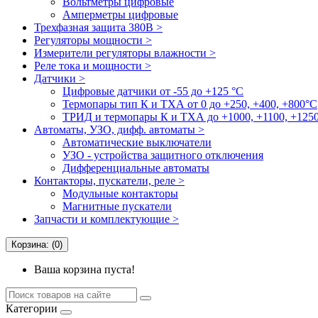
Вольтметры цифровые
Амперметры цифровые
Трехфазная защита 380В >
Регуляторы мощности >
Измерители регуляторы влажности >
Реле тока и мощности >
Датчики >
Цифровые датчики от -55 до +125 °С
Термопары тип К и ТХА от 0 до +250, +400, +800°C
ТРИД и термопары К и ТХА до +1000, +1100, +1250
Автоматы, УЗО, дифф. автоматы >
Автоматические выключатели
УЗО - устройства защитного отключения
Дифференциальные автоматы
Контакторы, пускатели, реле >
Модульные контакторы
Магнитные пускатели
Запчасти и комплектующие >
Корзина: (0)
Ваша корзина пуста!
Категории