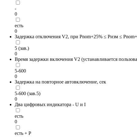
-
0
есть
0
Задержка отключения V2, при Pnom+25% ≤ Pизм ≤ Pnom+
5 (зав.)
0
Время задержки включения V2 (устанавливается пользова
5-600
0
Задержка на повторное автовключение, сек
5-600 (зав.5)
0
Два цифровых индикатора - U и I
есть
0
есть + Р