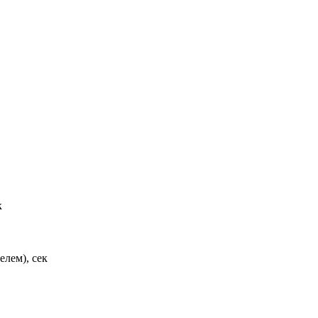
к
елем), сек