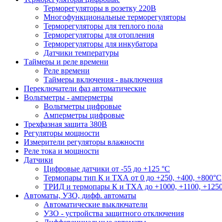
Терморегуляторы в розетку 220В
Многофункциональные терморегуляторы
Терморегуляторы для теплого пола
Терморегуляторы для отопления
Терморегуляторы для инкубатора
Датчики температуры
Таймеры и реле времени
Реле времени
Таймеры включения - выключения
Переключатели фаз автоматические
Вольтметры - амперметры
Вольтметры цифровые
Амперметры цифровые
Трехфазная защита 380В
Регуляторы мощности
Измерители регуляторы влажности
Реле тока и мощности
Датчики
Цифровые датчики от -55 до +125 °С
Термопары тип К и ТХА от 0 до +250, +400, +800°C
ТРИД и термопары К и ТХА до +1000, +1100, +1250
Автоматы, УЗО, дифф. автоматы
Автоматические выключатели
УЗО - устройства защитного отключения