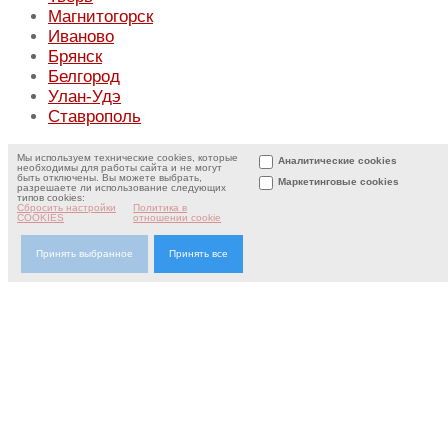
Магнитогорск
Иваново
Брянск
Белгород
Улан-Удэ
Ставрополь
Мы используем технические cookies, которые
Аналитические cookies
необходимы для работы сайта и не могут
быть отключены. Вы можете выбрать,
Маркетинговые cookies
разрешаете ли использование следующих
типов cookies:
Сбросить настройки
Политика в
COOKIES
отношении cookie
Принять выбранное
Принять все