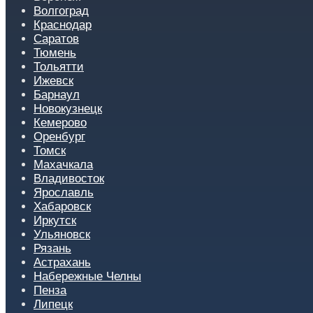
Волгоград
Краснодар
Саратов
Тюмень
Тольятти
Ижевск
Барнаул
Новокузнецк
Кемерово
Оренбург
Томск
Махачкала
Владивосток
Ярославль
Хабаровск
Иркутск
Ульяновск
Рязань
Астрахань
Набережные Челны
Пенза
Липецк