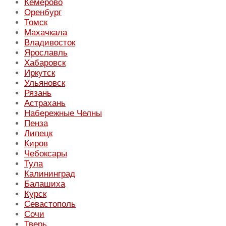
Кемерово
Оренбург
Томск
Махачкала
Владивосток
Ярославль
Хабаровск
Иркутск
Ульяновск
Рязань
Астрахань
Набережные Челны
Пенза
Липецк
Киров
Чебоксары
Тула
Калининград
Балашиха
Курск
Севастополь
Сочи
Тверь