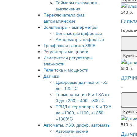
Таймеры включения -
выключения
540 р.
Переключатели фаз
Гильз
автоматические
Вольтметры - амперметры
Гермети
Вольтметры цифровые
Амперметры цифровые
Трехфазная защита 380В
Регуляторы мощности
Купить
Измерители регуляторы
влажности
550 р.
Реле тока и мощности
Датчики
Датчи
Цифровые датчики от -55
..
до +125 °С
Термопары тип К и ТХА от
0 до +250, +400, +800°C
ТРИД и термопары К и ТХА
Купить
до +1000, +1100, +1250,
+1300°C
510 р.
Автоматы, УЗО, дифф. автоматы
Автоматические
Датчи
выключатели