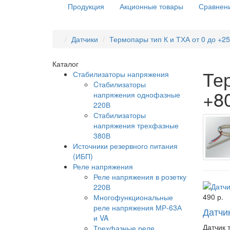
Продукция
Акционные товары
Сравнени
Датчики
Термопары тип К и ТХА от 0 до +25
Каталог
Тер
Стабилизаторы напряжения
Cтабилизаторы
+8
напряжения однофазные
220В
Стабилизаторы
напряжения трехфазные
380В
Источники резервного питания
(ИБП)
Реле напряжения
Реле напряжения в розетку
220В
490 р.
Многофункциональные
реле напряжения МР-63А
Датчи
и VA
Датчик 
Трехфазные реле