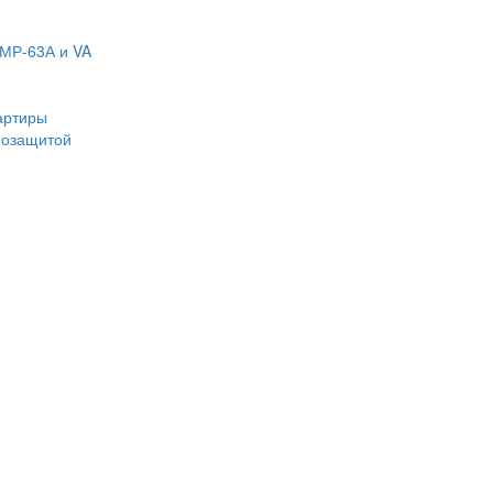
МР-63А и VA
артиры
мозащитой