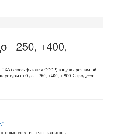
о +250, +400,
и ТХА (классификация СССР) в щупах различной
пературы от 0 до + 250, +400, + 800°C градусов
К"
то термопара тип «К» в защитно..